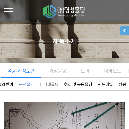
제품소개
몰딩-기성도면
기성몰딩
도어
템바보드
걸레받이
문선몰딩
메가네몰딩
허리 및 응용몰딩
핸드레일
환봉