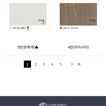
3번(유백색)♣
4번(아카시아)
1
2
3
4
5