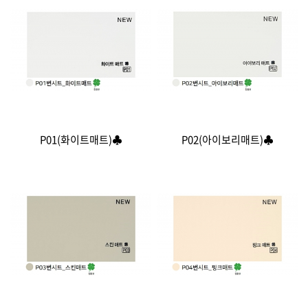
P01(화이트매트)♣
P02(아이보리매트)♣