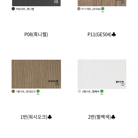
P08(흑니켈)
P11(GE504)♣
1번(워시오크)♣
2번(펄백색)♣