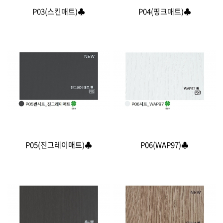
P03(스킨매트)♣
P04(핑크매트)♣
P05(진그레이매트)♣
P06(WAP97)♣