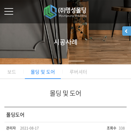
시공사례
보드
몰딩 및 도어
루버셔터
몰딩 및 도어
폴딩도어
관리자
2021-08-17
조회수
338