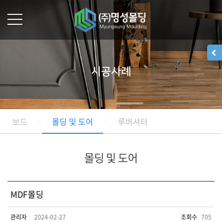
시공사례
보드
몰딩 및 도어
루버셔터
몰딩 및 도어
MDF몰딩
관리자
2024-02-27
조회수
705