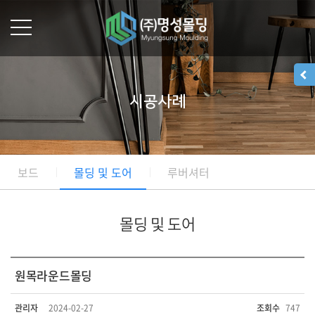
시공사례
보드
몰딩 및 도어
루버셔터
몰딩 및 도어
원목라운드몰딩
관리자
2024-02-27
조회수
747