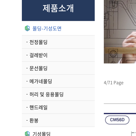
제품소개
몰딩-기성도면
천정몰딩
걸레받이
문선몰딩
메가네몰딩
4/71 Page
허리 및 응용몰딩
핸드레일
환봉
기성몰딩