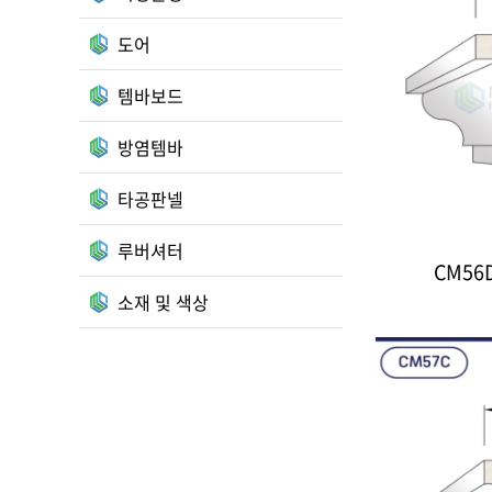
도어
템바보드
방염템바
타공판넬
루버셔터
CM56
소재 및 색상