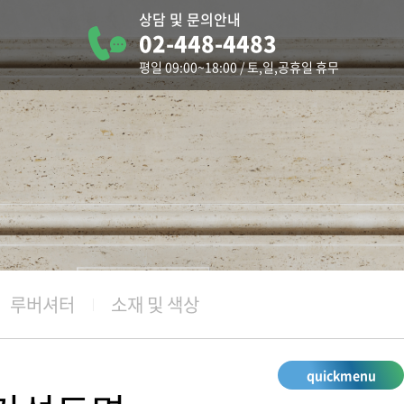
상담 및 문의안내
02-448-4483
터
평일 09:00~18:00 / 토,일,공휴일 휴무
청
루버셔터
소재 및 색상
quickmenu