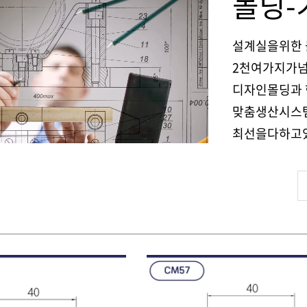
몰딩-
설계실을위한 
2천여가지가넘
디자인몰딩과
맞춤생산시스템
최선을다하고