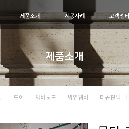
제품소개
시공사례
고객센
몰딩-기성도면
보드
공지사항
기성몰딩
몰딩 및 도어
카다로그신
제품소개
도어
루버셔터
견적문의
템바보드
방염템바
타공판넬
루버셔터
딩
도어
템바보드
방염템바
타공판넬
소재 및 색상