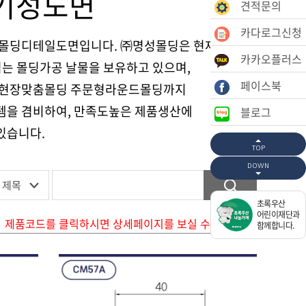
기성도면
견적문의
카다로그신청
몰딩디테일도면입니다. ㈜명성몰딩은 현재
카카오플러스
는 몰딩가공 날물을 보유하고 있으며,
페이스북
 현장맞춤몰딩 주문형라운드몰딩까지
을 겸비하여, 만족도높은 제품생산에
블로그
있습니다.
TOP
DOWN
초록우산
어린이재단과
제품코드를 클릭하시면 상세페이지를 보실 수 있습니다.
함께합니다.