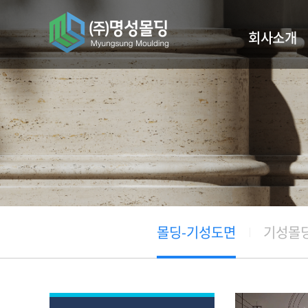
회사소개
인사말
주요사업실적
찾아오시는길
몰딩-기성도면
기성몰