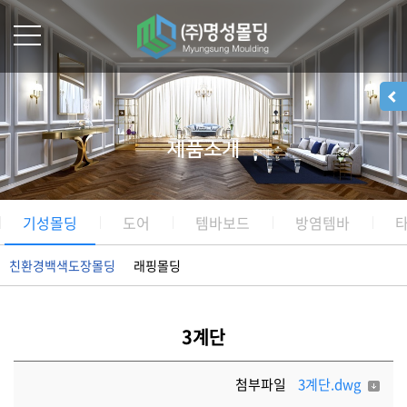
제품소개
기성몰딩
도어
템바보드
방염템바
친환경백색도장몰딩
래핑몰딩
3계단
첨부파일
3계단.dwg